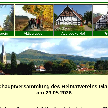
erein
Aktivgruppen
Averbecks Hof
Pr
shauptversammlung des Heimatvereins Glan
am 29.05.2026